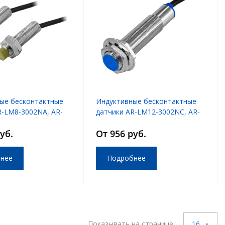
ые бесконтактные
Индуктивные бесконтактные
R-LM8-3002NA, AR-
датчики AR-LM12-3002NC, AR-
PA
LM12-3002PC
уб.
От 956 руб.
нее
Подробнее
Показывать на странице:
16