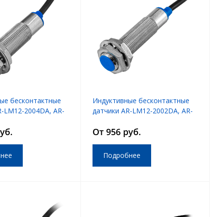
ые бесконтактные
Индуктивные бесконтактные
R-LM12-2004DA, AR-
датчики AR-LM12-2002DA, AR-
4DB
LM12-2002DB
уб.
От 956 руб.
нее
Подробнее