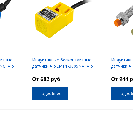
актные
Индуктивные бесконтактные
Индуктивн
NC, AR-
датчики AR-LMF1-3005NA, AR-
датчики A
LMF1-3005PA
LM8-3002
От 682 руб.
От 944 р
Подробнее
Подроб