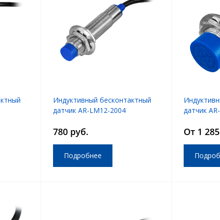
актный
Индуктивный бесконтактный
Индуктивн
датчик AR-LM12-2004
датчик AR
LM30-301
780 руб.
От 1 285
Подробнее
Подроб