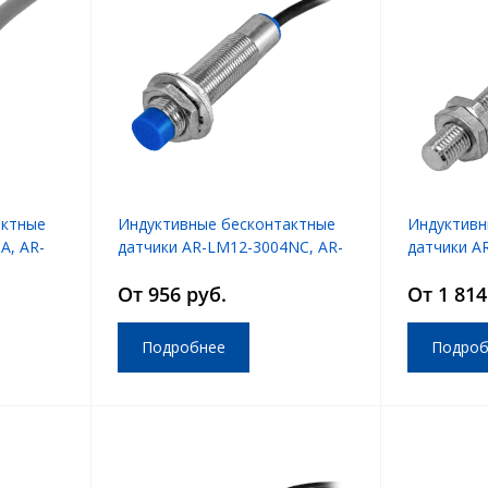
актные
Индуктивные бесконтактные
Индуктивн
A, AR-
датчики AR-LM12-3004NC, AR-
датчики A
LM12-3004PC
LM6-3001
От 956 руб.
От 1 814
Подробнее
Подроб