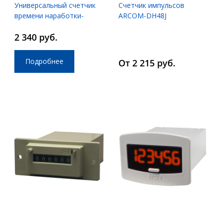
Универсальный счетчик
Счетчик импульсов
времени наработки-
ARCOM-DH48J
частотомер-тахометр
2 340 руб.
ARCOM-TC-2400
Подробнее
От 2 215 руб.