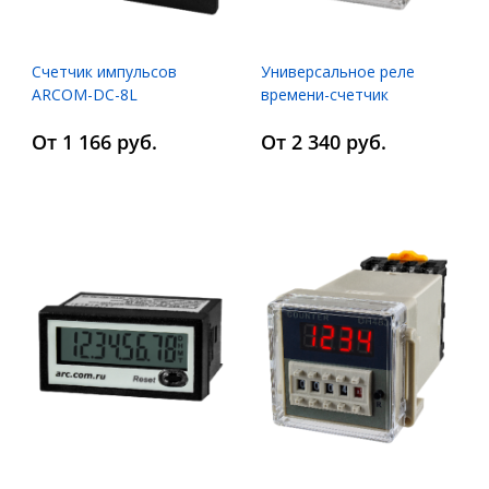
Счетчик импульсов
Универсальное реле
ARCOM-DC-8L
времени-счетчик
импульсов-времени
От 1 166 руб.
От 2 340 руб.
наработки-тахометр
ARCOM-TC-D44