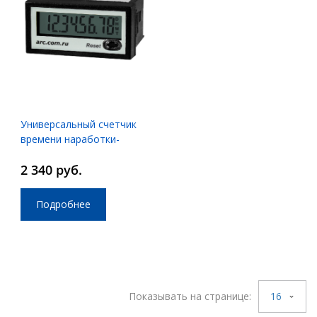
Универсальный счетчик
времени наработки-
частотомер-тахометр
2 340 руб.
ARCOM-TC-2400
Подробнее
Показывать на странице:
16