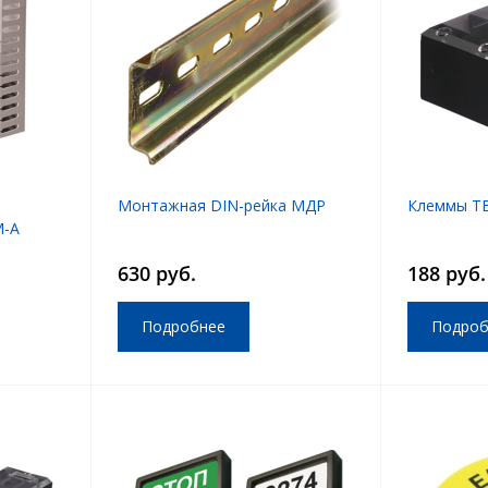
Монтажная DIN-рейка МДР
Клеммы TB
М-А
630 руб.
188 руб.
Подробнее
Подроб