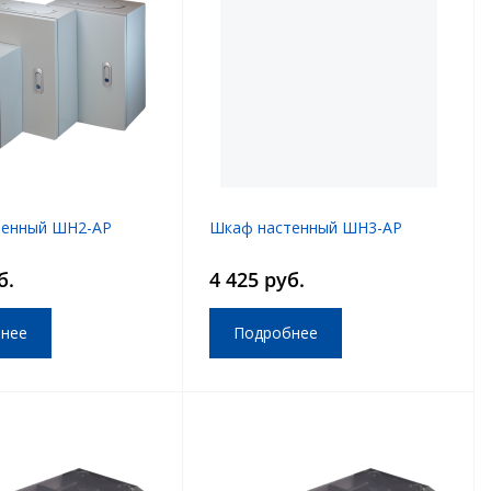
тенный ШН2-АР
Шкаф настенный ШН3-АР
б.
4 425 руб.
нее
Подробнее