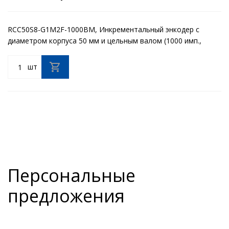
RCC50S8-G1M2F-1000BM, Инкрементальный энкодер с
диаметром корпуса 50 мм и цельным валом (1000 имп.,
Push-pull, A,B,Z, 8-26В)
шт
Персональные
предложения