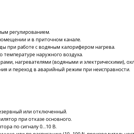
мым регулированием.
помещении и в приточном канале.
ы при работе с водяным калорифером нагрева.
о температуре наружного воздуха.
рами, нагревателями (водяными и электрическими), охл
ия и переход в аварийный режим при неисправности.
езервный или отключенный.
лятор при отказе основного.
ора по сигналу 0…10 В.
учную или по расписанию (10–100 % производительност