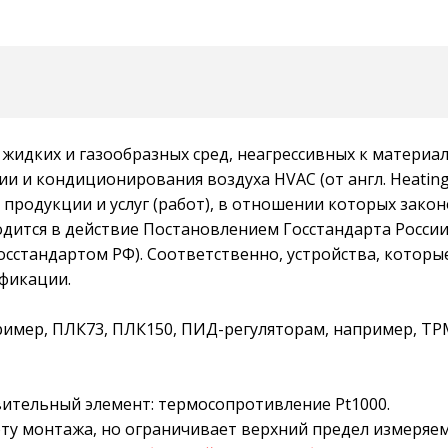
идких и газообразных сред, неагрессивных к материалу
 и кондиционирования воздуха HVAC (от англ. Heating, Ve
продукции и услуг (работ), в отношении которых зак
ится в действие Постановлением Госстандарта России о
 Госстандартом РФ). Соответственно, устройства, котор
ификации.
имер, ПЛК73, ПЛК150, ПИД-регуляторам, например, ТР
вительный элемент: термосопротивление Pt1000.
ту монтажа, но ограничивает верхний предел измеряе