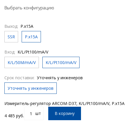
Выбрать конфигурацию
Выход:
Р.х15А
SSR
Р.х15А
Вход:
K/L/Pt100/mA/V
K/L/50М/mA/V
K/L/Pt100/mA/V
Срок поставки:
Уточнять у инженеров
Уточнять у инженеров
Измеритель-регулятор ARCOM-D37, K/L/Pt100/mA/V, Р.х15А
шт
В корзину
4 485 руб.