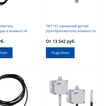
ователь
ПВТ101 канальный датчик
уры и влажности
(преобразователь) влажности
-06-4
и температуры
уб.
От 13 542 руб.
бнее
Подробнее