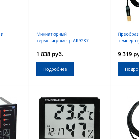
 и
Миниатюрный
Преобраз
C
термогигрометр AR9237
температ
СПРУТ ТВ
1 838 руб.
9 319 р
Подробнее
Подро