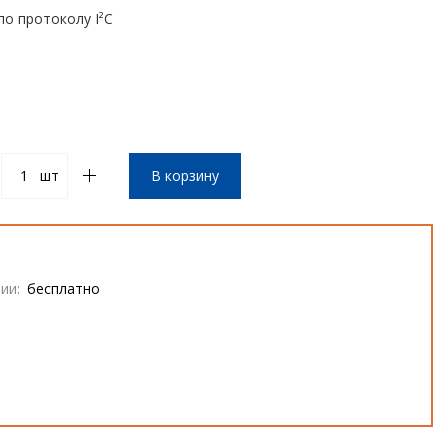
о протоколу I²C
шт
В корзину
ии:
бесплатно