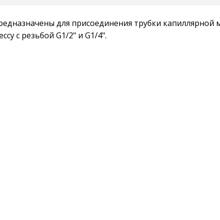
редназначены для присоединения трубки капиллярной ме
су с резьбой G1/2" и G1/4".