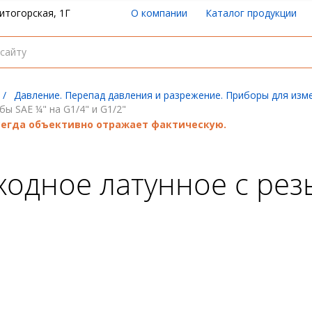
итогорская, 1Г
О компании
Каталог продукции
/
Давление. Перепад давления и разрежение. Приборы для изм
ы SAE ¼" на G1/4" и G1/2"
всегда объективно отражает фактическую.
одное латунное с резь