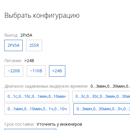
Выбрать конфигурацию
Выход:
2Pх5A
2Pх5A
2SSR
Питание:
=24В
~220В
~110В
=24В
Диапазон задаваемых выдержек времени:
0…3мин,0…30мин,0
0…1c,0…10c,0…1мин,0...10мин
0…3c,0…30c,0…3мин,0…30м
0…1мин,0…10мин,0…1ч,0…10ч
0…3мин,0…30мин,0…3ч,0…
Срок поставки:
Уточнять у инженеров