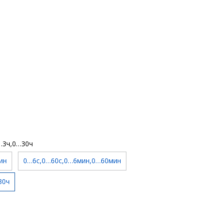
…3ч,0…30ч
ин
0…6c,0…60c,0…6мин,0…60мин
30ч